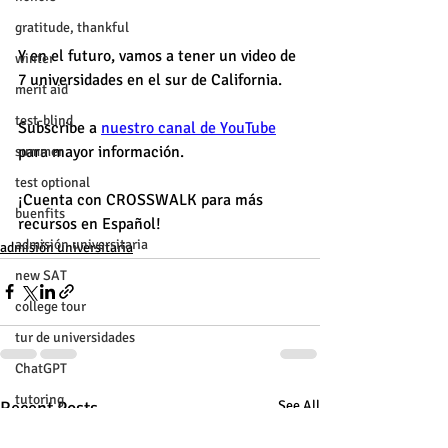
gratitude, thankful
Y en el futuro, vamos a tener un video de 
winter
7 universidades en el sur de California.
merit aid
test-blind
Subscribe a 
nuestro canal de YouTube
para mayor información. 
summer
test optional
¡Cuenta con CROSSWALK para más 
buenfits
recursos en Español! 
admisión universitaria
admisión universitaria
new SAT
college tour
tur de universidades
ChatGPT
tutoring
Recent Posts
See All
study tip