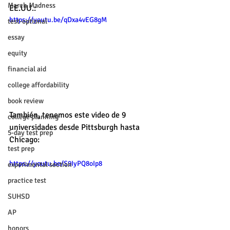
March Madness
EE.UU.: 
https://youtu.be/qDxa4vEG8gM
test-optional
essay
equity
financial aid
college affordability
book review
También, tenemos este video de 9 
college planning
universidades desde Pittsburgh hasta 
5-day test prep
Chicago:
test prep
https://youtu.be/S9IyPQ8oIp8
experimental section
practice test
SUHSD
AP
honors