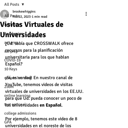
All Posts
brookewhiggins
All Posts
Feb 22, 2023
1 min read
Visitas Virtuales de
Learning
Universidades
Academics
act prep
¿Ud. sabía que CROSSWALK ofrece 
recursos para la planificación 
sat prep
universitaria para los que hablan 
COVID-19
Español? 
10 Keys
¡Sí, es verdad! En nuestro canal de 
remote learning
YouTube, tenemos videos de visitas 
Zoom
virtuales de universidades en los EE.UU. 
online learning
para que Ud. pueda conocer un poco de 
test optional
las universidades 
en Español
. 
college admissions
Por ejemplo, tenemos este video de 8 
GPA
universidades en el noreste de los 